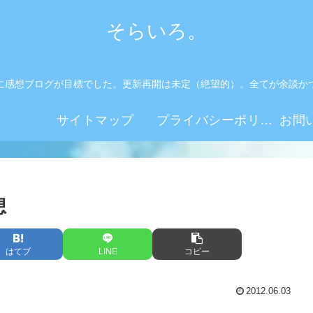
そらいろ。
に感想ブログが目標でした。更新再開は未定（絶望的）。全てが余談か
。
サイトマップ
プライバシーポリシー
想
はてブ
LINE
コピー
2012.06.03