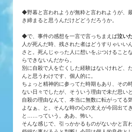
◆野暮と言われようが無粋と言われようが、
き締まると思うんだけどどうだろうか。
◆で、事件の感想を一言で言っちまえば
泣い
人が死んだ時、残された者はどうすりゃいい
さと。死んじゃった人に想いをぶつけること
らできないんだから。
別に自殺で人を亡くした経験はないけれど、
んと思うわけです、個人的に。
ちょっと精神的に参ってた時期もあり、その
ない日々でしたが、そういう理由で未だ思い
自殺の理由なんて、本当に無数に転がってる
よなぁ、と。そんな時の心の支えが今回出て
と……っていう。ああ、怖い。
そんな感じで、引っかかるものがないかと言
些細な事だろうと判断し今回は個人的良作と