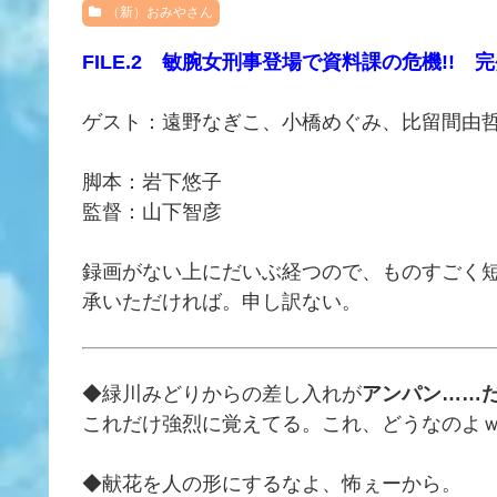
（新）おみやさん
FILE.2 敏腕女刑事登場で資料課の危機!!
ゲスト：遠野なぎこ、小橋めぐみ、比留間由
脚本：岩下悠子
監督：山下智彦
録画がない上にだいぶ経つので、ものすごく
承いただければ。申し訳ない。
◆緑川みどりからの差し入れが
アンパン……
これだけ強烈に覚えてる。これ、どうなのよ
◆献花を人の形にするなよ、怖ぇーから。