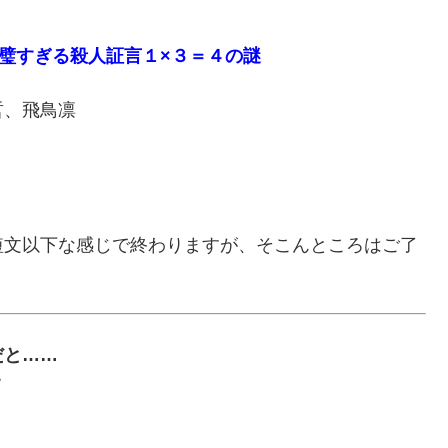
 完璧すぎる殺人証言１×３＝４の謎
哲、飛鳥凛
短文以下な感じで終わりますが、そこんところはご了
だと……
ｗ