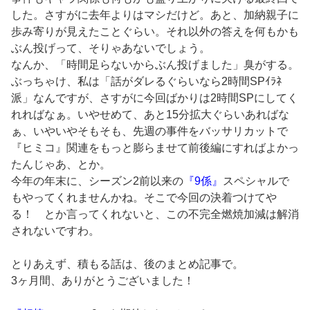
した。さすがに去年よりはマシだけど。あと、加納親子に
歩み寄りが見えたことぐらい。それ以外の答えを何もかも
ぶん投げって、そりゃあないでしょう。
なんか、「時間足らないからぶん投げました」臭がする。
ぶっちゃけ、私は「話がダレるぐらいなら2時間SPｲﾗﾈ
派」なんですが、さすがに今回ばかりは2時間SPにしてく
れればなぁ。いやせめて、あと15分拡大ぐらいあればな
ぁ、いやいやそもそも、先週の事件をバッサリカットで
『ヒミコ』関連をもっと膨らませて前後編にすればよかっ
たんじゃあ、とか。
今年の年末に、シーズン2前以来の
『9係』
スペシャルで
もやってくれませんかね。そこで今回の決着つけてや
る！ とか言ってくれないと、この不完全燃焼加減は解消
されないですわ。
とりあえず、積もる話は、後のまとめ記事で。
3ヶ月間、ありがとうございました！