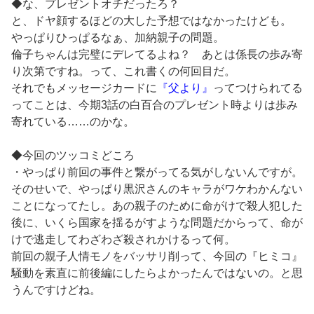
◆な、プレゼントオチだったろ？
と、ドヤ顔するほどの大した予想ではなかったけども。
やっぱりひっぱるなぁ、加納親子の問題。
倫子ちゃんは完璧にデレてるよね？ あとは係長の歩み寄
り次第ですね。って、これ書くの何回目だ。
それでもメッセージカードに
『父より』
ってつけられてる
ってことは、今期3話の白百合のプレゼント時よりは歩み
寄れている……のかな。
◆今回のツッコミどころ
・やっぱり前回の事件と繋がってる気がしないんですが。
そのせいで、やっぱり黒沢さんのキャラがワケわかんない
ことになってたし。あの親子のために命がけで殺人犯した
後に、いくら国家を揺るがすような問題だからって、命が
けで逃走してわざわざ殺されかけるって何。
前回の親子人情モノをバッサリ削って、今回の『ヒミコ』
騒動を素直に前後編にしたらよかったんではないの。と思
うんですけどね。