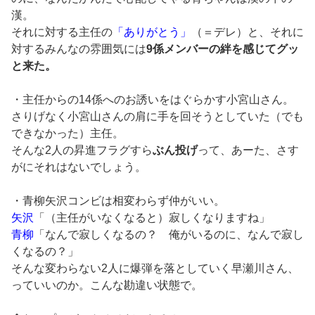
漢。
それに対する主任の
「ありがとう」
（＝デレ）と、それに
対するみんなの雰囲気には
9係メンバーの絆を感じてグッ
と来た。
・主任からの14係へのお誘いをはぐらかす小宮山さん。
さりげなく小宮山さんの肩に手を回そうとしていた（でも
できなかった）主任。
そんな2人の昇進フラグすら
ぶん投げ
って、あーた、さす
がにそれはないでしょう。
・青柳矢沢コンビは相変わらず仲がいい。
矢沢
「（主任がいなくなると）寂しくなりますね」
青柳
「なんで寂しくなるの？ 俺がいるのに、なんで寂し
くなるの？」
そんな変わらない2人に爆弾を落としていく早瀬川さん、
っていいのか。こんな勘違い状態で。