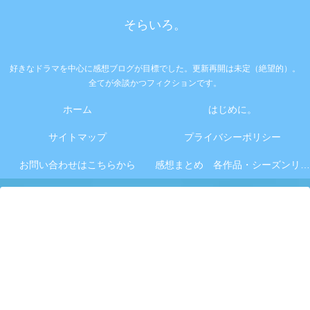
そらいろ。
好きなドラマを中心に感想ブログが目標でした。更新再開は未定（絶望的）。
全てが余談かつフィクションです。
ホーム
はじめに。
サイトマップ
プライバシーポリシー
お問い合わせはこちらから
感想まとめ 各作品・シーズンリンク集