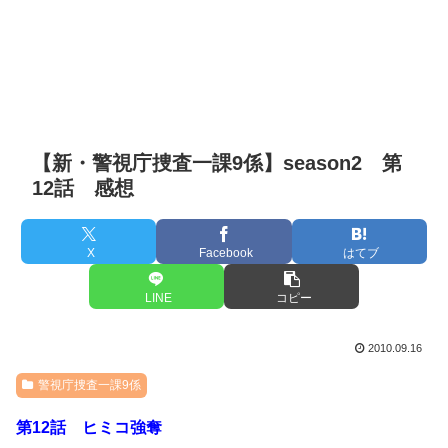
【新・警視庁捜査一課9係】season2 第
12話 感想
X
Facebook
はてブ
LINE
コピー
2010.09.16
警視庁捜査一課9係
第12話 ヒミコ強奪