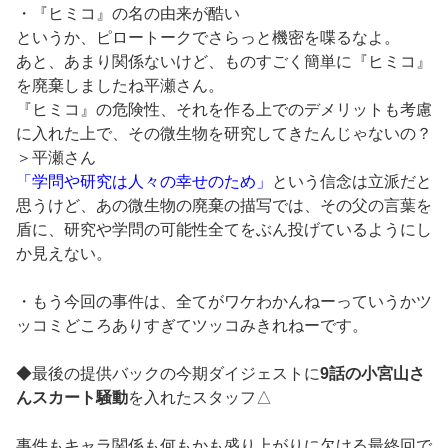
・『ヒミコ』の名の由来が酷い
というか、ピロートークでさらっと機密を喋るなよ。
あと、あまり関係ないけど、ものすごく簡単に『ヒミコ』
を廃棄しましたね平瀬さん。
『ヒミコ』の危険性、それを作る上でのデメリットも考慮
に入れた上で、その微生物を研究してきたんじゃないの？
＞平瀬さん
「学問や研究は人々の幸せのため」
という信念は立派だと
思うけど、あの微生物の廃棄の描写では、その父の言葉を
盾に、研究や学問の可能性全てをぶん投げているようにし
か見えない。
・もう今回の事件は、全てがワケわかんねーっていうかツ
ッコミどころありすぎてツッコみきれねーです。
◆最後の提供バックの今期ダイジェストに
9話の小宮山さ
んスカート騒動
を入れたスタッフ△
事件もキャラ関係も何もかも盛り上がりに欠ける最終回で