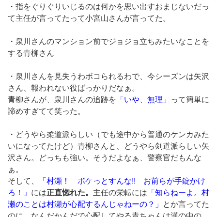
・指をぐりぐりいじるのは何かを思い出すおまじないだっ
て主任が言ってたって小宮山さんが言ってた。
・泉川さんのマンション前でジョジョ立ちみたいなことを
する青柳さん
・泉川さんを見失うわボコられるわで、今シーズンは矢沢
さん、報われない役ばっかりだなぁ。
青柳さんが、泉川さんの追跡を
「いや、無理」
って簡単に
諦めすぎてて笑った。
・どうやら柔道派らしい（でも途中から普通のケンカみた
いになってたけど）青柳さんと、どうやら剣道派らしい矢
沢さん。どっちも強い。そうだよなぁ、警察官だもんな
ぁ。
そして、
「村瀬！ ボケっとすんな!! お前らが手錠かけ
ろ！」
には
正直惚れた。
主任の栄転には
「知らねーよ。村
瀬のことは村瀬が心配するんじゃねーの？」
とか言ってた
のに、なんだかんだで心配してやる青ちゃんは漢の中の