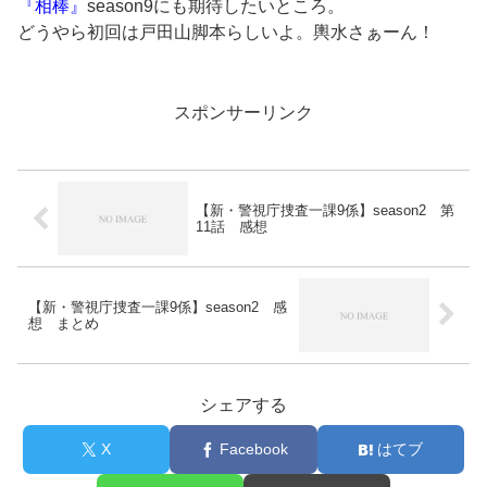
『相棒』
season9にも期待したいところ。
どうやら初回は戸田山脚本らしいよ。輿水さぁーん！
スポンサーリンク
【新・警視庁捜査一課9係】season2 第
11話 感想
【新・警視庁捜査一課9係】season2 感
想 まとめ
シェアする
X
Facebook
はてブ