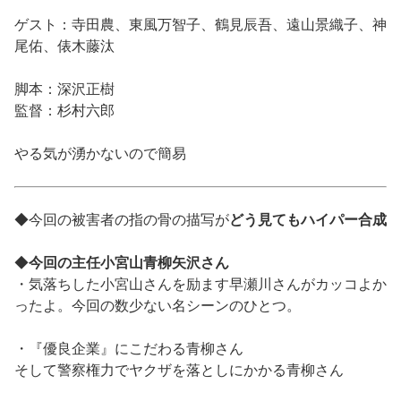
ゲスト：寺田農、東風万智子、鶴見辰吾、遠山景織子、神
尾佑、俵木藤汰
脚本：深沢正樹
監督：杉村六郎
やる気が湧かないので簡易
◆今回の被害者の指の骨の描写が
どう見てもハイパー合成
◆
今回の主任小宮山青柳矢沢さん
・気落ちした小宮山さんを励ます早瀬川さんがカッコよか
ったよ。今回の数少ない名シーンのひとつ。
・『優良企業』にこだわる青柳さん
そして警察権力でヤクザを落としにかかる青柳さん