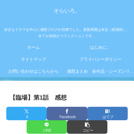
そらいろ。
好きなドラマを中心に感想ブログが目標でした。更新再開は未定（絶望的）。
全てが余談かつフィクションです。
ホーム
はじめに。
サイトマップ
プライバシーポリシー
お問い合わせはこちらから
感想まとめ 各作品・シーズンリンク集
【臨場】第1話 感想
X
Facebook
はてブ
LINE
コピー