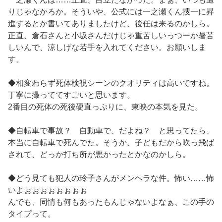
りじゃなかろか。そういや、公式には一之瀬くん捜一に昇
進するとか書いてありましたけど、後任は来るのかしら。
正直、倉石さんと小坂さんだけじゃ重苦しいっつーか暑苦
しいんで、涼しげな若手を入れてください。お願いしま
す。
◆相変わらず死体検視シーンのクオリティは高いですね。
丁寧に撮っててすごいと思います。
2番目の死体の死後硬直っぷりに、東映の本気を見た。
◆自転車で事故？ 自動車で、だよね？ と思ってたら、
本当に自転車で死んでた。そうか、子どもだから吹っ飛ば
されて、どっか打ち所が悪かったとかなのかしら。
◆どう見ても犯人の玲子さんがメンヘラな件。怖い……怖
いよぉぉぉぉぉぉぉぉ
んでも、同情も何もあったもんじゃないよなぁ、この手の
タイプって。