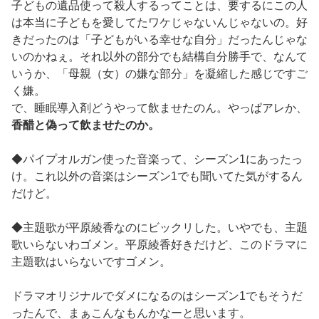
子どもの遺品使って殺人するってことは、要するにこの人
は本当に子どもを愛してたワケじゃないんじゃないの。好
きだったのは「子どもがいる幸せな自分」だったんじゃな
いのかねぇ。それ以外の部分でも結構自分勝手で、なんて
いうか、「母親（女）の嫌な部分」を凝縮した感じですご
く嫌。
で、睡眠導入剤どうやって飲ませたのん。やっぱアレか、
香醋と偽って飲ませたのか。
◆パイプオルガン使った音楽って、シーズン1にあったっ
け。これ以外の音楽はシーズン1でも聞いてた気がするん
だけど。
◆主題歌が平原綾香なのにビックリした。いやでも、主題
歌いらないわゴメン。平原綾香好きだけど、このドラマに
主題歌はいらないですゴメン。
ドラマオリジナルでダメになるのはシーズン1でもそうだ
ったんで、まぁこんなもんかなーと思います。