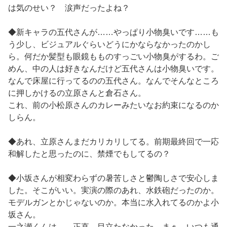
は気のせい？ 涙声だったよね？
◆新キャラの五代さんが……やっぱり小物臭いです……も
う少し、ビジュアルぐらいどうにかならなかったのかし
ら。何だか髪型も眼鏡もものすっごい小物臭がするわ。ご
めん、中の人は好きなんだけど五代さんは小物臭いです。
なんで床屋に行ってるのの五代さん。なんでそんなところ
に押しかけるの立原さんと倉石さん。
これ、前の小松原さんのカレーみたいなお約束になるのか
しらん。
◆あれ、立原さんまだカリカリしてる。前期最終回で一応
和解したと思ったのに、禁煙でもしてるの？
◆小坂さんが相変わらずの暑苦しさと鬱陶しさで安心しま
した。そこがいい。実演の際のあれ、水鉄砲だったのか。
モデルガンとかじゃないのか。本当に水入れてるのかよ小
坂さん。
一之瀬くんは……正直、目立たなかった。まぁ、いつも通