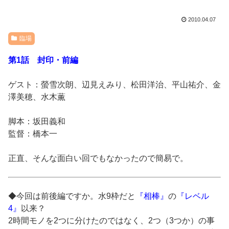
2010.04.07
臨場
第1話 封印・前編
ゲスト：螢雪次朗、辺見えみり、松田洋治、平山祐介、金
澤美穂、水木薫
脚本：坂田義和
監督：橋本一
正直、そんな面白い回でもなかったので簡易で。
◆今回は前後編ですか。水9枠だと
『相棒』
の
『レベル
4』
以来？
2時間モノを2つに分けたのではなく、2つ（3つか）の事