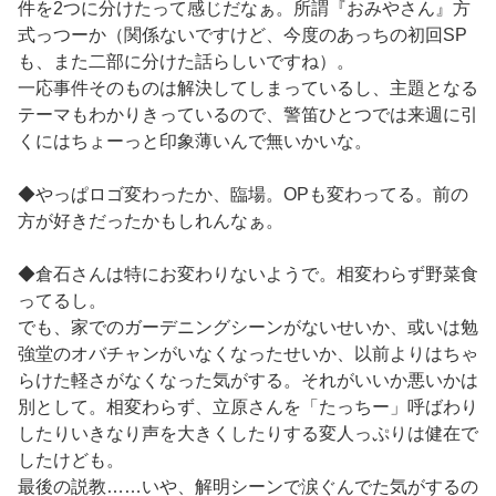
件を2つに分けたって感じだなぁ。所謂『おみやさん』方
式っつーか（関係ないですけど、今度のあっちの初回SP
も、また二部に分けた話らしいですね）。
一応事件そのものは解決してしまっているし、主題となる
テーマもわかりきっているので、警笛ひとつでは来週に引
くにはちょーっと印象薄いんで無いかいな。
◆やっぱロゴ変わったか、臨場。OPも変わってる。前の
方が好きだったかもしれんなぁ。
◆倉石さんは特にお変わりないようで。相変わらず野菜食
ってるし。
でも、家でのガーデニングシーンがないせいか、或いは勉
強堂のオバチャンがいなくなったせいか、以前よりはちゃ
らけた軽さがなくなった気がする。それがいいか悪いかは
別として。相変わらず、立原さんを「たっちー」呼ばわり
したりいきなり声を大きくしたりする変人っぷりは健在で
したけども。
最後の説教……いや、解明シーンで涙ぐんでた気がするの