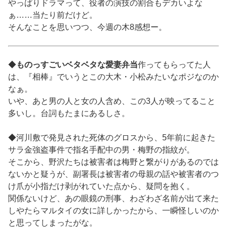
やっぱりドラマって、役者の演技の割合もデカいよな
ぁ……当たり前だけど。
そんなことを思いつつ、今週の木8感想ー。
◆
ものっすごいベタベタな愛妻弁当
作ってもらってた人
は、『相棒』でいうとこの大木・小松みたいなポジなのか
なぁ。
いや、あと男の人と女の人含め、この3人が映ってること
多いし。台詞もたまにあるしさ。
◆河川敷で発見された死体のグロスから、5年前に起きた
サラ金強盗事件で指名手配中の男・梅野の指紋が。
そこから、野沢たちは被害者は梅野と繋がりがあるのでは
ないかと疑うが、副署長は被害者の母親の話や被害者のつ
け爪が小指だけ剥がれていた点から、疑問を抱く。
関係ないけど、あの眼鏡の刑事、わざわざ名前が出て来た
しやたらマルタイの女に詳しかったから、一瞬怪しいのか
と思ってしまったがな。