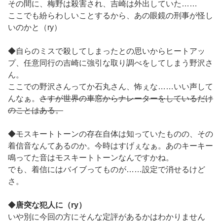
その間に、梅野は殺害され、吉崎は外出していた……
ここでも紛らわしいことするから、あの眼鏡の刑事が怪し
いのかと（ry）
◆自らのミスで殺してしまったとの思いからヒートアッ
プ、任意同行の吉崎に強引な取り調べをしてしまう野沢さ
ん。
ここでの野沢さんってか石丸さん、怖ぇな……いい声して
んなぁ。
さすが世界の車窓からナレーターをしているだけ
のことはある。
◆モスキートトーンの存在自体は知っていたものの、その
着信音なんてあるのか。今時はすげぇなぁ。あのキーキー
鳴ってた音はモスキートトーンなんですかね。
でも、着信にはバイブってものが……設定で消せるけど
さ。
◆
唐突な犯人に（ry）
いや別に今回の方にそんな定評があるかはわかりません