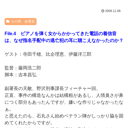
2009.11.06
その男、副署長
File.4 ピアノを弾く女からかかってきた電話の着信音
は、なぜ指名手配中の逃亡犯の耳に聴こえなかったのか？
ゲスト：寺田千穂、比企理恵、伊藤洋三郎
監督：藤岡浩二郎
脚本：吉本昌弘
副署長の天敵、野沢刑事課長フィーチャー回。
正直、事件の構造なんかは結構粗があるし、人情臭さが鼻
につく部分もあったんですが、嫌いな作りじゃなかったな
ぁ。
と思えたのも、石丸さん始めベテラン陣がしっかり脇を固
めてくれたからですが。