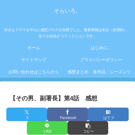
そらいろ。
好きなドラマを中心に感想ブログが目標でした。更新再開は未定（絶望的）。
全てが余談かつフィクションです。
ホーム
はじめに。
サイトマップ
プライバシーポリシー
お問い合わせはこちらから
感想まとめ 各作品・シーズンリンク集
【その男、副署長】第4話 感想
X
Facebook
はてブ
LINE
コピー