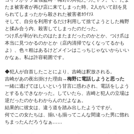
たま被害者が再び店に来てしまった時、2人がいて顔を見
られてしまったから殺された被害者ｶﾜｲｿｽ
そして、自分を利用するだけ利用して捨てようとした梅野
と揉み合う内、殺害してしまったのだった。
つけ爪が剥がれたのはたまたまだったのかとか、つけ爪は
本当に見つかるのかとか（店内清掃でなくなってるかも
よ）、色々粗はあるけどメインはこっちじゃないからいい
かなぁ。私は許容範囲です。
◆犯人が自首したことにより、吉崎は釈放される。
吉崎があの夜出掛けた理由→
梅野に電話しようと思った
一緒に逃げてほしいという甘言に惑わされ、電話をしよう
とするもできなかった。していたら、吉崎と犯人の立場は
逆だったのかもわからんのだよなぁ。
結果的に彼女は、違う道を踏み出したようですが。
何でこの女たちは、揃いも揃ってこんな間違った男に惚れ
ちまったんだろうなぁ……