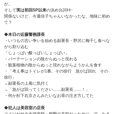
が。
そして
実は初回SP以来
の決め台詞ｷﾀｰ
関係ないけど、今週佳子ちゃんいなかったな。地味に初め
て？
◆
本日の近藤警務課長
・いつもの言い争いを始める副署長・野沢に梅干し食べな
がら割り込む
「しょっぱい酸っぱいしょっぱい」
・パーテーションの陰からぬっと現れる
・観葉植物の陰からぬっと現れながらようかんを食す
・「考え事はトイレが1番。その徐行 急がば回れ その
徐行」
→副署長の上着に気付く
→「急がば回ってください……副署長……！」
・何か杉下右京さんみたいなお茶の注ぎ方してた
◆
犯人は美容室の店長
コイツがサラ金強盗時・梅野の共犯だったヤツ。で、たま