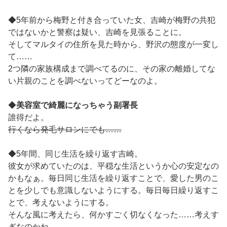
◆5年前から梅野と付き合っていた女、吉崎が梅野の共犯
ではないかと警察は疑い、吉崎を見張ることに。
そしてマルタイの住所を見た時から、野沢の態度が一変し
て……
2つ隣の家族構成まで調べてるのに、その家の離婚してな
い片親のことを調べないってどーなのよ。
◆
美容室で綺麗になっちゃう副署長
誰得だよ。
行くなら発毛サロンにでも……
◆5年間、同じ生活を繰り返す吉崎。
彼女が求めていたのは、平穏な生活というか心の安定なの
かもなぁ。毎日同じ生活を繰り返すことで、愛した男のこ
とを少しでも意識しないようにする。毎日毎日繰り返すこ
とで、考えないようにする。
そんな風に考えたら、何かすごく切なくなった……考えす
ぎなのかね。