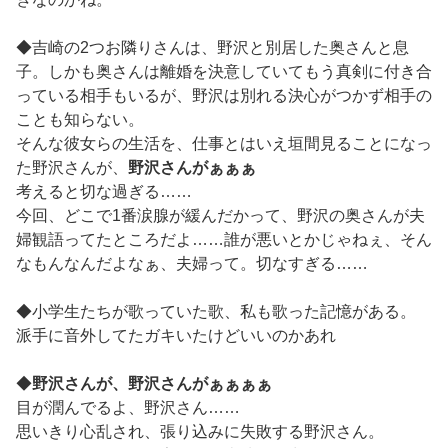
◆吉崎の2つお隣りさんは、野沢と別居した奥さんと息
子。しかも奥さんは離婚を決意していてもう真剣に付き合
っている相手もいるが、野沢は別れる決心がつかず相手の
ことも知らない。
そんな彼女らの生活を、仕事とはいえ垣間見ることになっ
た野沢さんが、
野沢さんがぁぁぁ
考えると切な過ぎる……
今回、どこで1番涙腺が緩んだかって、野沢の奥さんが夫
婦観語ってたところだよ……誰が悪いとかじゃねぇ、そん
なもんなんだよなぁ、夫婦って。切なすぎる……
◆小学生たちが歌っていた歌、私も歌った記憶がある。
派手に音外してたガキいたけどいいのかあれ
◆
野沢さんが、野沢さんがぁぁぁぁ
目が潤んでるよ、野沢さん……
思いきり心乱され、張り込みに失敗する野沢さん。