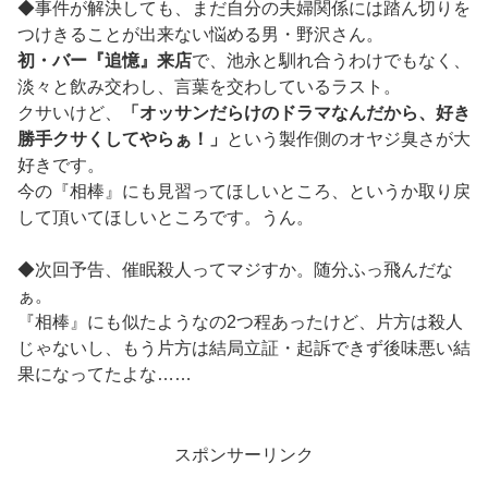
◆事件が解決しても、まだ自分の夫婦関係には踏ん切りを
つけきることが出来ない悩める男・野沢さん。
初・バー『追憶』来店
で、池永と馴れ合うわけでもなく、
淡々と飲み交わし、言葉を交わしているラスト。
クサいけど、
「オッサンだらけのドラマなんだから、好き
勝手クサくしてやらぁ！」
という製作側のオヤジ臭さが大
好きです。
今の『相棒』にも見習ってほしいところ、というか取り戻
して頂いてほしいところです。うん。
◆次回予告、催眠殺人ってマジすか。随分ふっ飛んだな
ぁ。
『相棒』にも似たようなの2つ程あったけど、片方は殺人
じゃないし、もう片方は結局立証・起訴できず後味悪い結
果になってたよな……
スポンサーリンク