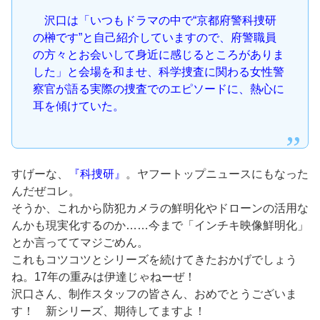
沢口は「いつもドラマの中で“京都府警科捜研
の榊です”と自己紹介していますので、府警職員
の方々とお会いして身近に感じるところがありま
した」と会場を和ませ、科学捜査に関わる女性警
察官が語る実際の捜査でのエピソードに、熱心に
耳を傾けていた。
すげーな、
『科捜研』
。ヤフートップニュースにもなった
んだぜコレ。
そうか、これから防犯カメラの鮮明化やドローンの活用な
んかも現実化するのか……今まで「インチキ映像鮮明化」
とか言っててマジごめん。
これもコツコツとシリーズを続けてきたおかげでしょう
ね。17年の重みは伊達じゃねーぜ！
沢口さん、制作スタッフの皆さん、おめでとうございま
す！ 新シリーズ、期待してますよ！