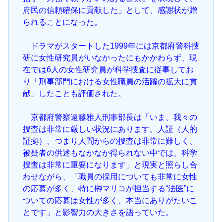
府民の信頼確保に貢献した」として、感謝状が贈
られることになった。
ドラマがスタートした1999年には京都府警科捜
研に女性研究員がいなかったにもかかわらず、現
在では6人の女性研究員が科学捜査に従事してお
り「刑事部門における女性職員の活躍の拡大に貢
献」したことも評価された。
京都府警察遠藤雅人刑事部長は「いま、我々の
捜査は非常に厳しい状況にあります。人証（人的
証拠）、つまり人間からの捜査は非常に難しく、
被疑者の供述もなかなか得られない中では、科学
捜査は非常に重要になります」と現実と照らし合
わせながら、「職員の採用についても非常に女性
の応募が多く、特に榊マリコが担当する“法医”に
ついての応募は女性が多く、本当にありがたいこ
とです」と影響力の大きさを語っていた。