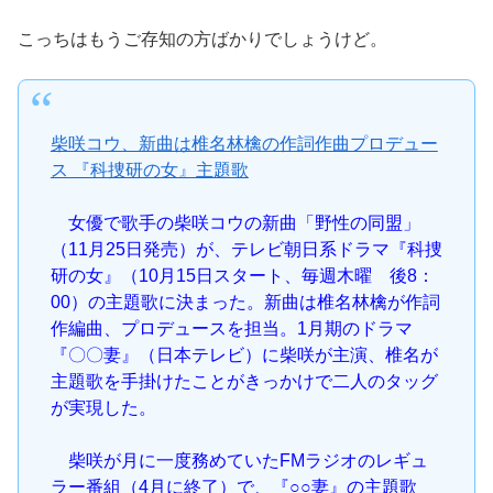
こっちはもうご存知の方ばかりでしょうけど。
柴咲コウ、新曲は椎名林檎の作詞作曲プロデュー
ス 『科捜研の女』主題歌
女優で歌手の柴咲コウの新曲「野性の同盟」
（11月25日発売）が、テレビ朝日系ドラマ『科捜
研の女』（10月15日スタート、毎週木曜 後8：
00）の主題歌に決まった。新曲は椎名林檎が作詞
作編曲、プロデュースを担当。1月期のドラマ
『〇〇妻』（日本テレビ）に柴咲が主演、椎名が
主題歌を手掛けたことがきっかけで二人のタッグ
が実現した。
柴咲が月に一度務めていたFMラジオのレギュ
ラー番組（4月に終了）で、『○○妻』の主題歌