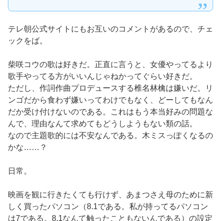
テレ朝公式サイトにもお互いのコメントがあるので、チェ
ックをば。
柴咲コウの歌は好きだ。正直に言うと、女優やってるより
歌手やってる方がいいんじゃねかってぐらい好きだ。
ただし、作詞作曲プロデュースする椎名林檎は嫌いだ。リ
ンゴだから食わず嫌いってわけでもなく、どーしてもなん
だか受け付けないのである。これはもう本当好みの問題な
んで、理由なんて求めてもどうしようもない類の話。
なので主題歌的には不安なんである。木ミスっぽくなるの
かな……？
日常。
映画を観に行きたくても行けず、あまつさえ母のために新
しく買ったパソコン（8.1である。私が持ってるパソコン
は7である。8.1なんて触ったこともないんである）の設定