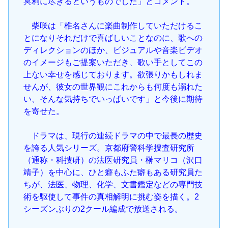
冥利に尽きるというものでした」とコメント。
柴咲は「椎名さんに楽曲制作していただけるこ
とになりそれだけで喜ばしいことなのに、歌への
ディレクションのほか、ビジュアルや音楽ビデオ
のイメージもご提案いただき、歌い手としてこの
上ない幸せを感じております。欲張りかもしれま
せんが、彼女の世界観にこれからも何度も溺れた
い、そんな気持ちでいっぱいです」と今後に期待
を寄せた。
ドラマは、現行の連続ドラマの中で最長の歴史
を誇る人気シリーズ。京都府警科学捜査研究所
（通称・科捜研）の法医研究員・榊マリコ（沢口
靖子）を中心に、ひと癖もふた癖もある研究員た
ちが、法医、物理、化学、文書鑑定などの専門技
術を駆使して事件の真相解明に挑む姿を描く。2
シーズンぶりの2クール編成で放送される。