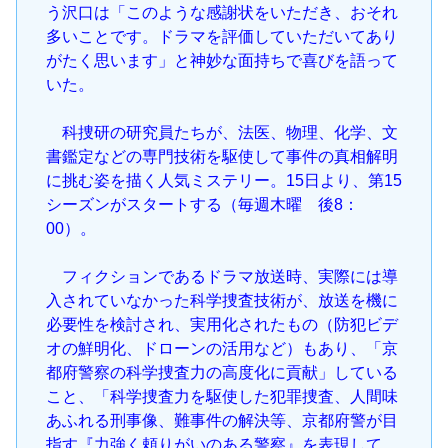
う沢口は「このような感謝状をいただき、おそれ
多いことです。ドラマを評価していただいてあり
がたく思います」と神妙な面持ちで喜びを語って
いた。
科捜研の研究員たちが、法医、物理、化学、文
書鑑定などの専門技術を駆使して事件の真相解明
に挑む姿を描く人気ミステリー。15日より、第15
シーズンがスタートする（毎週木曜 後8：
00）。
フィクションであるドラマ放送時、実際には導
入されていなかった科学捜査技術が、放送を機に
必要性を検討され、実用化されたもの（防犯ビデ
オの鮮明化、ドローンの活用など）もあり、「京
都府警察の科学捜査力の高度化に貢献」している
こと、「科学捜査力を駆使した犯罪捜査、人間味
あふれる刑事像、難事件の解決等、京都府警が目
指す『力強く頼りがいのある警察』を表現して、