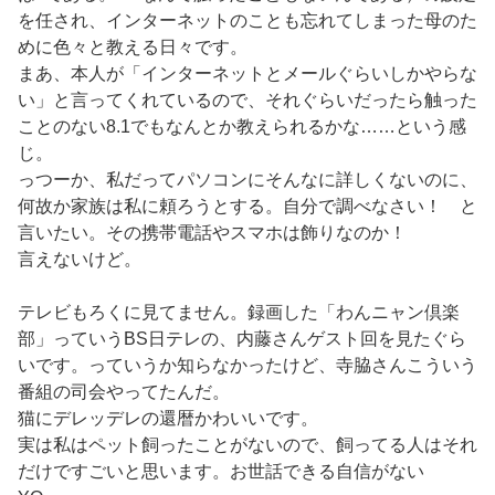
を任され、インターネットのことも忘れてしまった母のた
めに色々と教える日々です。
まあ、本人が「インターネットとメールぐらいしかやらな
い」と言ってくれているので、それぐらいだったら触った
ことのない8.1でもなんとか教えられるかな……という感
じ。
っつーか、私だってパソコンにそんなに詳しくないのに、
何故か家族は私に頼ろうとする。自分で調べなさい！ と
言いたい。その携帯電話やスマホは飾りなのか！
言えないけど。
テレビもろくに見てません。録画した「わんニャン倶楽
部」っていうBS日テレの、内藤さんゲスト回を見たぐら
いです。っていうか知らなかったけど、寺脇さんこういう
番組の司会やってたんだ。
猫にデレッデレの還暦かわいいです。
実は私はペット飼ったことがないので、飼ってる人はそれ
だけですごいと思います。お世話できる自信がない