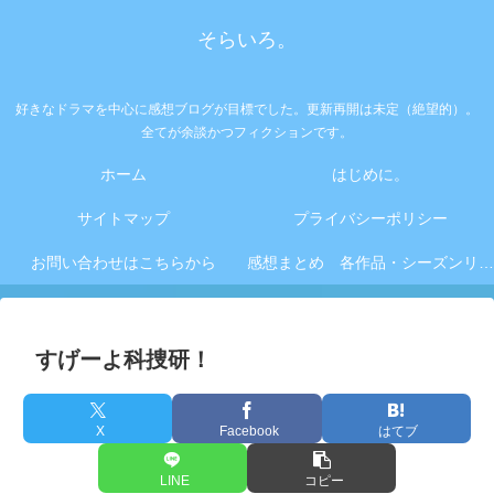
そらいろ。
好きなドラマを中心に感想ブログが目標でした。更新再開は未定（絶望的）。
全てが余談かつフィクションです。
ホーム
はじめに。
サイトマップ
プライバシーポリシー
お問い合わせはこちらから
感想まとめ 各作品・シーズンリンク集
すげーよ科捜研！
X
Facebook
はてブ
LINE
コピー