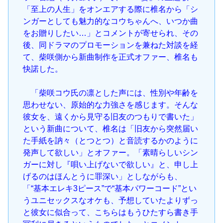
「至上の人生」をオンエアする際に椎名から「シ
ンガーとしても魅力的なコウちゃんへ、いつか曲
をお贈りしたい…」とコメントが寄せられ、その
後、同ドラマのプロモーションを兼ねた対談を経
て、柴咲側から新曲制作を正式オファー、椎名も
快諾した。
「柴咲コウ氏の凛とした声には、性別や年齢を
思わせない、原始的な力強さを感じます。そんな
彼女を、遠くから見守る旧友のつもりで書いた」
という新曲について、椎名は「旧友から突然届い
た手紙を訥々（とつとつ）と音読するかのように
発声して欲しい」とオファー。「素晴らしいシン
ガーに対し『唄い上げないで欲しい』と、申し上
げるのはほんとうに罪深い」としながらも、
「“基本エレキ3ピース”で“基本パワーコード”とい
うユニセックスなオケも、予想していたよりずっ
と彼女に似合って、こちらはもうひたすら書き手