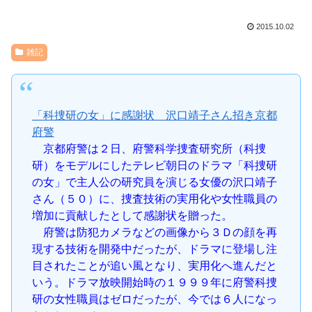
2015.10.02
雑記
「科捜研の女」に感謝状 沢口靖子さん招き京都
府警
京都府警は２日、府警科学捜査研究所（科捜
研）をモデルにしたテレビ朝日のドラマ「科捜研
の女」で主人公の研究員を演じる女優の沢口靖子
さん（５０）に、捜査技術の実用化や女性職員の
増加に貢献したとして感謝状を贈った。
府警は防犯カメラなどの画像から３Ｄの顔を再
現する技術を開発中だったが、ドラマに登場し注
目されたことが追い風となり、実用化へ進んだと
いう。ドラマ放映開始時の１９９９年に府警科捜
研の女性職員はゼロだったが、今では６人になっ